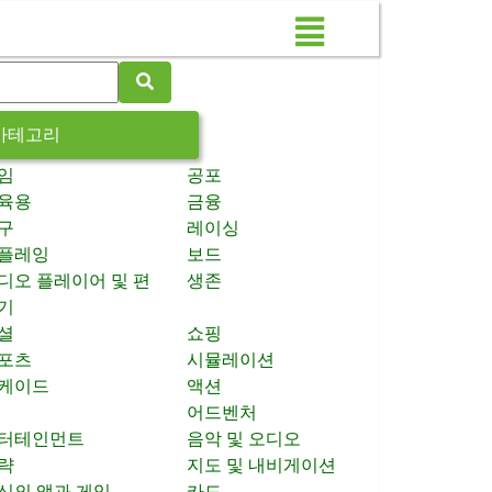
카테고리
임
공포
육용
금융
구
레이싱
플레잉
보드
디오 플레이어 및 편
생존
기
셜
쇼핑
포츠
시뮬레이션
케이드
액션
어드벤처
터테인먼트
음악 및 오디오
략
지도 및 내비게이션
신의 앱과 게임
카드