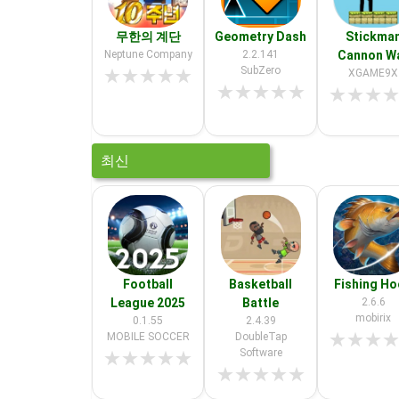
무한의 계단
Geometry Dash
Stickma
Neptune Company
2.2.141
Cannon W
SubZero
★
★
★
★
★
XGAME9X
★
★
★
★
★
★
★
★
최신
Football
Basketball
Fishing H
League 2025
Battle
2.6.6
mobirix
0.1.55
2.4.39
★
★
★
MOBILE SOCCER
DoubleTap
Software
★
★
★
★
★
★
★
★
★
★