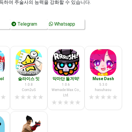
득하여 주술사의 능력을 강화할 수 있습니다.
Telegram
Whatsapp
ol
슬라이스 잇
악마단 돌겨억!
Muse Dash
1.0.8
1.0.6
5.3.0
Com2uS
Wemade Max Co.,
hasuhasu
Ltd.
★
★
★
★
★
★
★
★
★
★
★
★
★
★
★
★
★