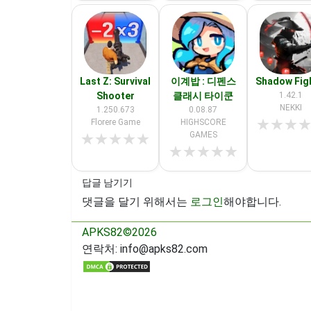
Last Z: Survival
이계밥 : 디펜스
Shadow Fig
Shooter
클래시 타이쿤
1.42.1
NEKKI
1.250.673
0.08.87
★
★
★
Florere Game
HIGHSCORE
GAMES
★
★
★
★
★
★
★
★
★
★
답글 남기기
댓글을 달기 위해서는
로그인
해야합니다.
APKS82©2026
연락처:
info@apks82.com