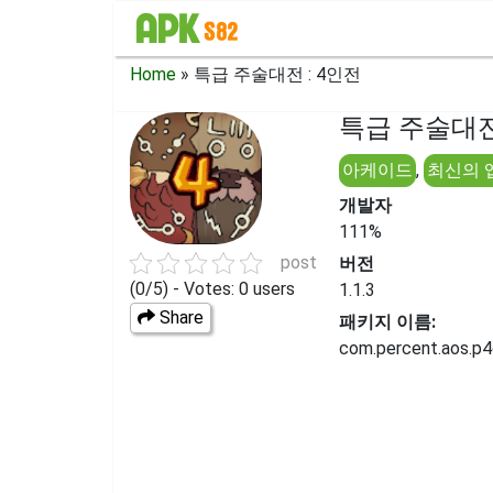
Home
»
특급 주술대전 : 4인전
특급 주술대전 
아케이드
,
최신의 
개발자
111%
post
버전
(0/5) - Votes: 0 users
1.1.3
Share
패키지 이름:
com.percent.aos.p