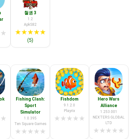
n
철권 3
ar
1.2
ApkS82
★
★
★
★
★
★
★
(5)
ook
Fishing Clash:
Fishdom
Hero Wars
Sport
9.1.2.0
Alliance
Playrix
Simulator
1.253.001
★
★
★
★
★
★
★
NEXTERS GLOBAL
1.0.395
LTD
Ten Square Games
★
★
★
★
★
★
★
★
★
★