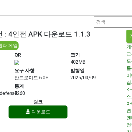
: 4인전 APK 다운로드 1.1.3
앱과 게임
게
교
QR
크기
도
402MB
롤
요구 사항
발행일
비
안드로이드 6.0+
2025/03/09
집
통계
소
4defense
7260
스
링크
아
앱
다운로드
엔
전
최