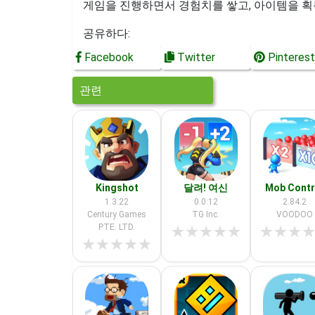
게임을 진행하면서 경험치를 쌓고, 아이템을 획
공유하다:
Facebook
Twitter
Pinterest
관련
Kingshot
달려! 여신
Mob Contr
1.3.22
0.0.12
2.84.2
Century Games
TG Inc.
VOODOO
PTE. LTD.
★
★
★
★
★
★
★
★
★
★
★
★
★